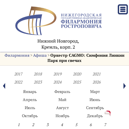
Нижний Новгород,
Кремль, корп. 2
Филармония
>
Афиша
>
Оркестр CAGMO: Симфония Линкин
Парк при свечах
2017
2018
2019
2020
2021
2022
2023
2024
2025
2026
Январь
Февраль
Март
Апрель
Май
Июнь
Июль
Август
Сентябрь
Октябрь
Ноябрь
Декабрь
1
2
3
4
5
6
7