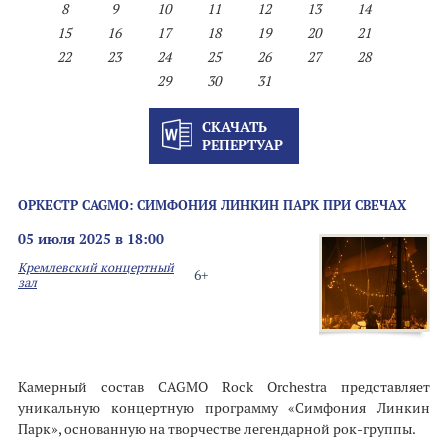
8
9
10
11
12
13
14
15
16
17
18
19
20
21
22
23
24
25
26
27
28
29
30
31
СКАЧАТЬ
РЕПЕРТУАР
ОРКЕСТР CAGMO: СИМФОНИЯ ЛИНКИН ПАРК ПРИ СВЕЧАХ
05 июля 2025 в 18:00
Кремлевский концертный
6+
зал
Камерный состав CAGMO Rock Orchestra представляет
уникальную концертную программу «Симфония Линкин
Парк», основанную на творчестве легендарной рок-группы.