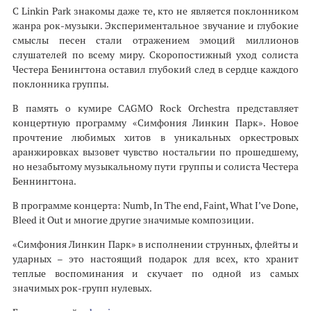
С Linkin Park знакомы даже те, кто не является поклонником
жанра рок-музыки. Экспериментальное звучание и глубокие
смыслы песен стали отражением эмоций миллионов
слушателей по всему миру. Скоропостижный уход солиста
Честера Бенингтона оставил глубокий след в сердце каждого
поклонника группы.
В память о кумире CAGMO Rock Orchestra представляет
концертную программу «Симфония Линкин Парк». Новое
прочтение любимых хитов в уникальных оркестровых
аранжировках вызовет чувство ностальгии по прошедшему,
но незабытому музыкальному пути группы и солиста Честера
Беннингтона.
В программе концерта: Numb, In The end, Faint, What I’ve Done,
Bleed it Out и многие другие значимые композиции.
«Симфония Линкин Парк» в исполнении струнных, флейты и
ударных – это настоящий подарок для всех, кто хранит
теплые воспоминания и скучает по одной из самых
значимых рок-групп нулевых.