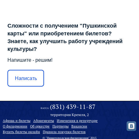
Сложности с получением "Пушкинской
карты" или приобретением билетов?
Знаете, как улучшить работу учреждений
культуры?
Напишите - решим!
Написать
(831) 439-11-87
КАССА:
территория Кремля, 2
Афиша и билеты
Абонементы
Изменения в репертуаре
О филармонии
Oб оркестре
Партнеры
Вакансии
Купить билеты онлайн
Правила покупки билетов
© "Нижегородская филармония" 2015