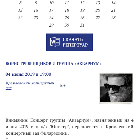
8
9
10
11
12
13
14
15
16
17
18
19
20
21
22
23
24
25
26
27
28
29
30
31
СКАЧАТЬ
РЕПЕРТУАР
БОРИС ГРЕБЕНЩИКОВ И ГРУППА «АКВАРИУМ»
04 июня 2019 в 19:00
Кремлевский концертный
16+
зал
Внимание! Концерт группы «Аквариум», назначенный на 4
июня 2019 г. в к/з "Юпитер", переносится в Кремлевский
концертный зал Филармонии.