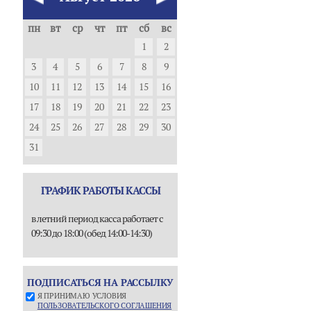
пн
вт
ср
чт
пт
сб
вс
1
2
3
4
5
6
7
8
9
10
11
12
13
14
15
16
17
18
19
20
21
22
23
24
25
26
27
28
29
30
31
ГРАФИК РАБОТЫ КАССЫ
в летний период касса работает с
09:30 до 18:00 (обед 14:00-14:30)
ПОДПИСАТЬСЯ НА РАССЫЛКУ
Я ПРИНИМАЮ УСЛОВИЯ
ПОЛЬЗОВАТЕЛЬСКОГО СОГЛАШЕНИЯ