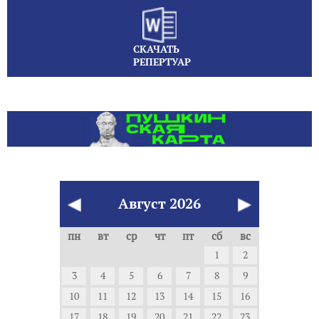
СКАЧАТЬ
РЕПЕРТУАР
Август
2026
пн
вт
ср
чт
пт
сб
вс
1
2
3
4
5
6
7
8
9
10
11
12
13
14
15
16
17
18
19
20
21
22
23