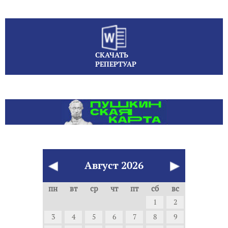
СКАЧАТЬ
РЕПЕРТУАР
Август
2026
пн
вт
ср
чт
пт
сб
вс
1
2
3
4
5
6
7
8
9