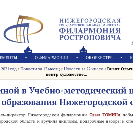
ЕМЕНТЫ
О ФИЛАРМОНИИ
OБ ОРКЕСТРЕ
К
 2021 год
>
Новости за 12 месяц
>
Новости за 22 число
>
Визит Ольг
центр художестве...
иной в Учебно-методический 
 образования Нижегородской 
тель-директор Нижегородской филармонии
Ольга ТОМИНА
побыв
городской области и вручила дипломы, подарочные наборы и с