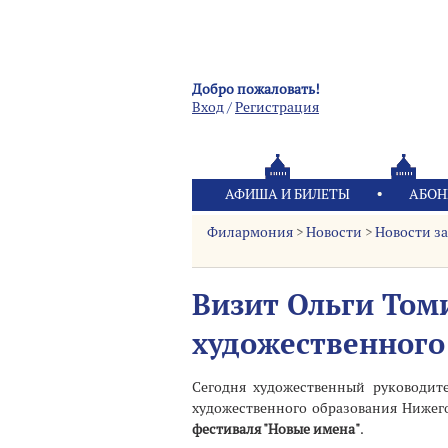
Добро пожаловать!
Вход
/
Pегистрация
АФИША И БИЛЕТЫ
АБОН
Филармония
>
Новости
>
Новости за
Визит Ольги Том
художественного
Сегодня художественный руководи
художественного образования Ниже
фестиваля "Новые имена"
.