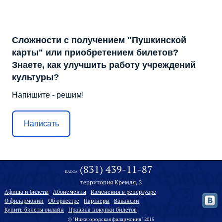
Сложности с получением "Пушкинской
карты" или приобретением билетов?
Знаете, как улучшить работу учреждений
культуры?
Напишите - решим!
Написать
(831) 439-11-87
КАССА:
территория Кремля, 2
Афиша и билеты
Абонементы
Изменения в репертуаре
О филармонии
Oб оркестре
Партнеры
Вакансии
Купить билеты онлайн
Правила покупки билетов
© "Нижегородская филармония" 2015