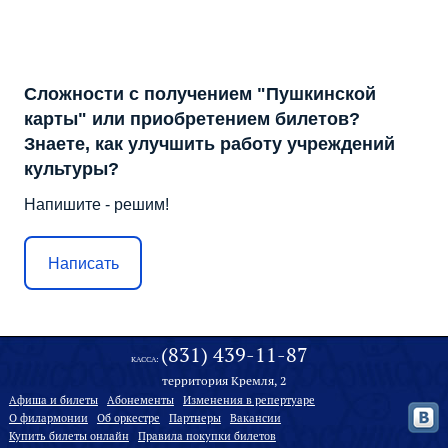
Сложности с получением "Пушкинской
карты" или приобретением билетов?
Знаете, как улучшить работу учреждений
культуры?
Напишите - решим!
Написать
(831) 439-11-87
КАССА:
территория Кремля, 2
Афиша и билеты
Абонементы
Изменения в репертуаре
О филармонии
Oб оркестре
Партнеры
Вакансии
Купить билеты онлайн
Правила покупки билетов