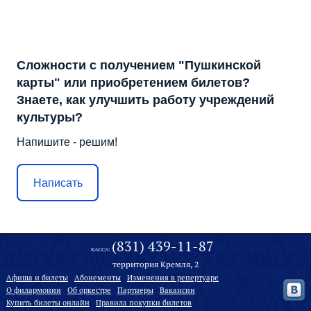
Сложности с получением "Пушкинской
карты" или приобретением билетов?
Знаете, как улучшить работу учреждений
культуры?
Напишите - решим!
Написать
(831) 439-11-87
КАССА:
территория Кремля, 2
Афиша и билеты
Абонементы
Изменения в репертуаре
О филармонии
Oб оркестре
Партнеры
Вакансии
Купить билеты онлайн
Правила покупки билетов