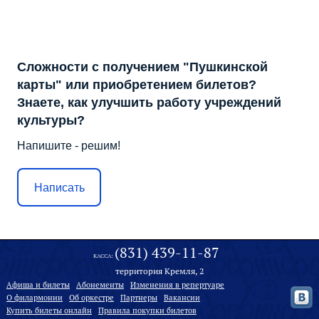
Сложности с получением "Пушкинской
карты" или приобретением билетов?
Знаете, как улучшить работу учреждений
культуры?
Напишите - решим!
Написать
(831) 439-11-87
КАССА:
территория Кремля, 2
Афиша и билеты
Абонементы
Изменения в репертуаре
О филармонии
Oб оркестре
Партнеры
Вакансии
Купить билеты онлайн
Правила покупки билетов