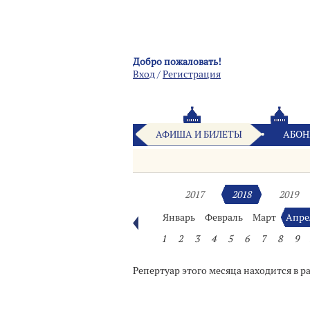
Добро пожаловать!
Вход
/
Pегистрация
АФИША И БИЛЕТЫ
АБОН
2017
2018
2019
Январь
Февраль
Март
Апре
1
2
3
4
5
6
7
8
9
Репертуар этого месяца находится в р