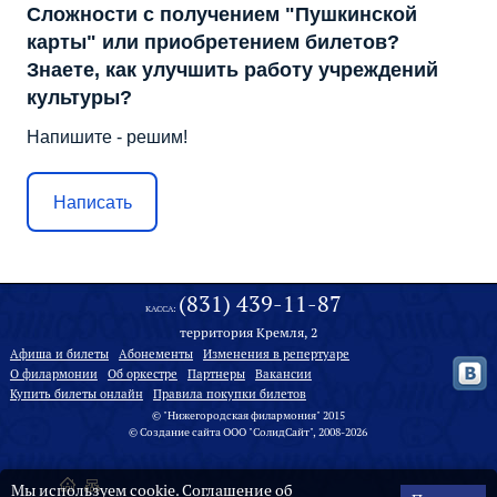
Сложности с получением "Пушкинской
карты" или приобретением билетов?
Знаете, как улучшить работу учреждений
культуры?
Напишите - решим!
Написать
(831) 439-11-87
КАССА:
территория Кремля, 2
Афиша и билеты
Абонементы
Изменения в репертуаре
О филармонии
Oб оркестре
Партнеры
Вакансии
Купить билеты онлайн
Правила покупки билетов
© "Нижегородская филармония" 2015
©
Создание сайта
ООО "
СолидСайт
", 2008-2026
Мы используем cookie.
Соглашение об