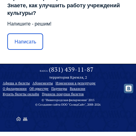
Знаете, как улучшить работу учреждений
культуры?
Напишите - решим!
Написать
(831) 439-11-87
КАССА:
территория Кремля, 2
Афиша и билеты
Абонементы
Изменения в репертуаре
О филармонии
Oб оркестре
Партнеры
Вакансии
Купить билеты онлайн
Правила покупки билетов
© "Нижегородская филармония" 2015
©
Создание сайта
ООО "
СолидСайт
", 2008-2026