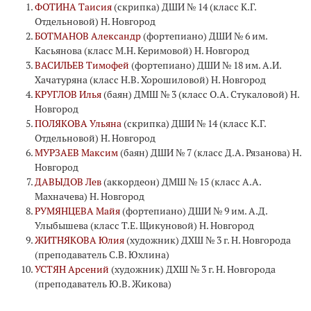
ФОТИНА Таисия
(скрипка) ДШИ № 14 (класс К.Г.
Отдельновой) Н. Новгород
БОТМАНОВ Александр
(фортепиано) ДШИ № 6 им.
Касьянова (класс М.Н. Керимовой) Н. Новгород
ВАСИЛЬЕВ Тимофей
(фортепиано) ДШИ № 18 им. А.И.
Хачатуряна (класс Н.В. Хорошиловой) Н. Новгород
КРУГЛОВ Илья
(баян) ДМШ № 3 (класс О.А. Стукаловой) Н.
Новгород
ПОЛЯКОВА Ульяна
(скрипка) ДШИ № 14 (класс К.Г.
Отдельновой) Н. Новгород
МУРЗАЕВ Максим
(баян) ДШИ № 7 (класс Д.А. Рязанова) Н.
Новгород
ДАВЫДОВ Лев
(аккордеон) ДМШ № 15 (класс А.А.
Махначева) Н. Новгород
РУМЯНЦЕВА Майя
(фортепиано) ДШИ № 9 им. А.Д.
Улыбышева (класс Т.Е. Щикуновой) Н. Новгород
ЖИТНЯКОВА Юлия
(художник) ДХШ № 3 г. Н. Новгорода
(преподаватель С.В. Юхлина)
УСТЯН Арсений
(художник) ДХШ № 3 г. Н. Новгорода
(преподаватель Ю.В. Жикова)