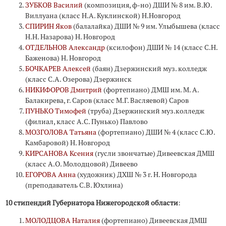
ЗУБКОВ Василий
(композиция, ф-но) ДШИ № 8 им. В.Ю.
Виллуана (класс Н.А. Куклинской) Н.Новгород
СПИРИН Яков
(балалайка) ДШИ № 9 им. Улыбышева (класс
Н.Н. Назарова) Н. Новгород
ОТДЕЛЬНОВ Александр
(ксилофон) ДШИ № 14 (класс С.Н.
Баженова) Н. Новгород
БОЧКАРЕВ Алексей
(баян) Дзержинский муз. колледж
(класс С.А. Озерова) Дзержинск
НИКИФОРОВ Дмитрий
(фортепиано) ДМШ им. М. А.
Балакирева, г. Саров (класс М.Г. Васляевой) Саров
ПУНЬКО Тимофей
(труба) Дзержинский муз.колледж
(филиал, класс А.С. Пунько) Павлово
МОЗГОЛОВА Татьяна
(фортепиано) ДШИ № 4 (класс С.Ю.
Камбаровой) Н. Новгород
КИРСАНОВА Ксения
(гусли звончатые) Дивеевская ДМШ
(класс А.О. Молодцовой) Дивеево
ЕГОРОВА Анна
(художник) ДХШ № 3 г. Н. Новгорода
(преподаватель С.В. Юхлина)
10 стипендий Губернатора Нижегородской области
:
МОЛОДЦОВА Наталия
(фортепиано) Дивеевская ДМШ