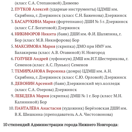
(класс С.А. Степановой) Дивеево
ПУТКОВ Алексей
(ударные инструменты) ЦДМШ им.
Скрябина, г. Дзержинск (класс С.Н. Баженова) Дзержинск
БАСАРУКИНА Мария
(фортепиано) ДШИ № 5 г. Дзержинск
(класс С.Г. Богатовой) Дзержинск
НИКИФОРОВ Никита
(баян) ДШИ им. Ф.И. Шаляпина, г.
Бор (класс М.В. Никифорова) Бор
МАКСИМОВА Мария
(скрипка) ДМО при НМУ им.
Балакирева (класс А.В. Отавиной) Н. Новгород
ГОЛУБЕВ Андрей
(эуфониум) ДМШ им.И.Т.Шестерикова, г.
Семенов (класс А.С. Пунько) Семенов
ТЕМИРХАНОВА Вероника
(домра) ЦДМШ им. А.Н.
Скрябина, г. Дзержинск (класс С.Ю. Орловой) Дзержинск
ДЕВОНИН Арсений
(баян) Дзержинский муз.колледж
(класс С.А. Озерова) Дзержинск
ЛЕБЕДЕВА Мария
(скрипка) ДМШ № 1 г. Бор (класс М.Н.
Калининой) Бор
ПАНТАЛЁВА Анастасия
(художник) Берёзовская ДШИ им.
В.К. Шишкина (преподаватель А.А. Чистозвонова)
10 стипендий Администрации города Нижнего Новгорода
: