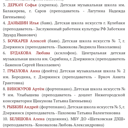
3.
ДЕРКАЧ Софья
(скрипка). Детская музыкальная школа им.
Балакирева, г. Саров (преподаватель - Лагутина Надежда
Евгеньевна)
4.
ДАНЬШИН Илья
(баян). Детская школа искусств г. Кулебаки
(преподаватель - Заслуженный работник культуры РФ Заботкин
Эдуард Иванович)
5.
БОЧКАРЕВ Алексей
(баян). Детская школа искусств № 7, г.
Дзержинск (преподаватель - Пыжикова Людмила Николаевна)
6.
БУДАКОВА Любава
(ксилофон). Центральная детская
музыкальная школа им. Скрябина, г. Дзержинск (преподаватель
- Баженов Сергей Николаевич)
7.
ГРЫЗЛОВА Анна
(флейта) Детская музыкальная школа № 2
им. Бородина, г. Дзержинск (преподаватель - Вркоч Анюта
Грантовна)
8.
ВИНОКУРОВ Артём
(фортепиано). Детская школа искусств №
9 им. Улыбышева (преподаватель - доцент Нижегородской
консерватории Щикунова Татьяна Евгеньевна)
9.
РЫБКИН Андрей
(фортепиано). Детская школа искусств № 5, г.
Дзержинск (преподаватель - Пахомова Татьяна Валентиновна
10.
БЕЛЯШОВА Алена
(художник). МБУ ДО «Шатковская ДХШ»
(преподаватель - Коновалова Любовь Александровна)