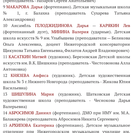
(преподаватель - Назаров Сергей Анатольевич)
9
МАКАРОВА Дарья
(фортепиано). Детская музыкальная школа
№ 1, г. Балахна (преподаватель Сухарева Татьяна
Александровна)
10 Ансамбль
ГЕЛОДЖИДИНОВА Дарья
—
КАРЯКИН Лев
(фортепианный дуэт),
МИНИНА Валерия
(ударные). Детская
школа искусств № 9 им. Улыбышева (преподаватели — Беликова
Ольга Алексеевна, доцент Нижегородской консерватории
Щикунова Татьяна Евгеньевна, Филатов Андрей Владимирович)
11
КАСАТКИН Матвей
(художник). Березовская Детской школы
искусств им. В.К. Шишкина (преподаватель - Чистозвонова Алла
Антоновна)
12
КНЯЗЕВА Анфиса
(художник). Детская художественная
школа № 3 г. Нижнего Новгорода (преподаватель - Жикова Юлия
Васильевна)
13
ШИШУЛИНА Мария
(художник). Шатковская Детская
художественная школа (преподаватель - Чеснокова Дарья
Валерьевна)
14
АБРОСИМОВ Даниил
(фортепиано). ДМО при НМУ им. М.А.
Балакирева (преподаватель Абросимов Никита Cергеевич)
15
АРХИПОВА Екатерина
(фортепиано). Детское музыкальное
отделение при Нижегородском музыкальном училище им.