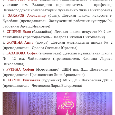
училище им. Балакирева (преподаватель — профессор
Нижегородской консерватории Лукьяненко Лилия Викторовна)
5.
ЗАХАРОВ Александр
(баян). Детская школа искусств г.
Кулебаки (преподаватель - Заслуженный работник культуры РФ
Заботкин Эдуард Иванович)
6.
СПИРИН Яков
(балалайка). Детская школа искусств № 9 им.
Улыбышева (преподаватель - Назаров Николай Николаевич)
7.
ЖУЛИНА Анна
(домра). Детская музыкальная школа № 2
(преподаватель - Орлова Светлана Юрьевна)
8.
БАЗАНОВА Софья
(виолончель). Детская музыкальная школа
№ 12 им. Чайковского (преподаватель Филина Лариса
Николаевна)
9
РУКИНА София
(фортепиано). ДШИ им. Д.Д. Шостаковича
(преподаватель Целыковских Инна Аркадьевна)
10
КОРЕНЬ Елизавета
(художник). МБУ ДО «Шатковская ДХШ»
(преподаватель - Чеснокова Дарья Валерьевна)