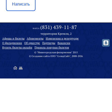
Написать
(831) 439-11-87
КАССА:
территория Кремля, 2
Афиша и билеты
Абонементы
Изменения в репертуаре
О филармонии
Oб оркестре
Партнеры
Вакансии
Купить билеты онлайн
Правила покупки билетов
© "Нижегородская филармония" 2015
©
Создание сайта
ООО "
СолидСайт
", 2008-2026