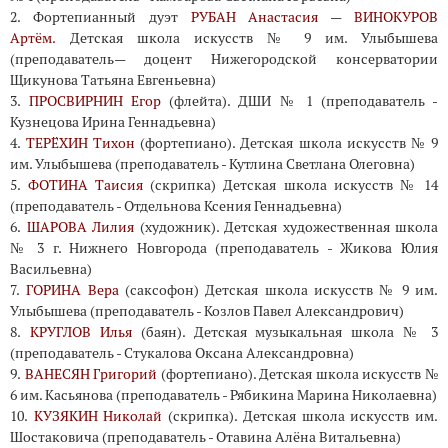
2. Фортепианный дуэт
РУБАН Анастасия
—
ВИНОКУРОВ
Артём.
Детская школа искусств № 9 им. Улыбышева
(преподаватель— доцент Нижегородской консерватории
Щикунова Татьяна Евгеньевна)
3.
ПРОСВИРНИН Егор
(флейта). ДШИ № 1 (преподаватель -
Кузнецова Ирина Геннадьевна)
4.
ТЕРЁХИН Тихон
(фортепиано). Детская школа искусств № 9
им. Улыбышева (преподаватель - Кутлина Светлана Олеговна)
5.
ФОТИНА Таисия
(скрипка) Детская школа искусств № 14
(преподаватель - Отдельнова Ксения Геннадьевна)
6.
ШАРОВА Лилия
(художник). Детская художественная школа
№ 3 г. Нижнего Новгорода (преподаватель - Жикова Юлия
Васильевна)
7.
ГОРИНА Вера
(саксофон) Детская школа искусств № 9 им.
Улыбышева (преподаватель - Козлов Павел Александрович)
8.
КРУГЛОВ Илья
(баян). Детская музыкальная школа № 3
(преподаватель - Стукалова Оксана Александровна)
9.
ВАНЕСЯН Григорий
(фортепиано). Детская школа искусств №
6 им. Касьянова (преподаватель - Рябикина Марина Николаевна)
10.
КУЗЯКИН Николай
(скрипка). Детская школа искусств им.
Шостаковича (преподаватель - Отавина Алёна Витальевна)