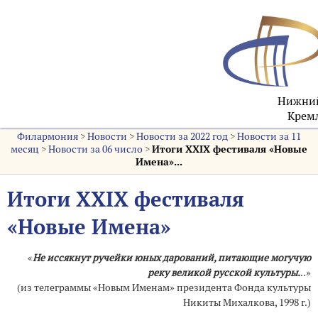
Нижний
Кремл
Филармония
>
Новости
>
Новости за 2022 год
>
Новости за 11
месяц
>
Новости за 06 число
>
Итоги XXIX фестиваля «Новые
Имена»...
Итоги XXIX фестиваля
«Новые Имена»
«
Не иссякнут ручейки юных дарований, питающие могучую
реку великой русской культуры.
..»
(из телеграммы «Новым Именам» президента Фонда культуры
Никиты Михалкова, 1998 г.)