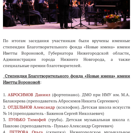
По итогам заседания участникам были вручены именные
стипендии Благотворительного фонда «Новые имена» имени
Иветты Вороновой, Губернатора Нижегородской области,
Администрации города Нижнего Новгорода, а также
специальные премии благотворителей.
Стипендия Благотворительного фонда «Новые имена» имени
Иветты Вороновой
:
1.
АБРОСИМОВ Даниил
(фортепиано). ДМО при НМУ им. М.А.
Балакирева (преподаватель Абросимов Никита Cергеевич)
2.
ОТДЕЛЬНОВ Александр
(ксилофон). Детская школа искусств
№ 14 (преподаватель - Баженов Сергей Николаевич)
3.
ПУНЬКО Тимофей
(труба). Детская музыкальная школа г.
Павлово (преподаватель - Пунько Александр Сергеевич)
4.
ПЕТРОВА Ольга
(скрипка). Нижегородское музыкальное