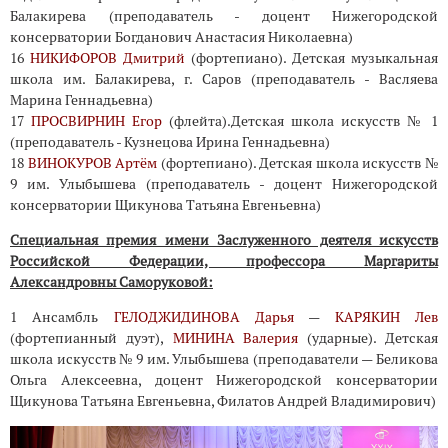
Балакирева (преподаватель - доцент Нижегородской
консерватории Богданович Анастасия Николаевна)
16
НИКИФОРОВ Дмитрий
(фортепиано). Детская музыкальная
школа им. Балакирева, г. Саров (преподаватель - Васляева
Марина Геннадьевна)
17
ПРОСВИРНИН Егор
(флейта).Детская школа искусств № 1
(преподаватель - Кузнецова Ирина Геннадьевна)
18
ВИНОКУРОВ Артём
(фортепиано). Детская школа искусств №
9 им. Улыбышева (преподаватель - доцент Нижегородской
консерватории Щикунова Татьяна Евгеньевна)
Специальная премия имени Заслуженного деятеля искусств
Российской Федерации, профессора Маргариты
Александровны Саморуковой:
1 Ансамбль
ГЕЛОДЖИДИНОВА Дарья
—
КАРЯКИН Лев
(фортепианный дуэт),
МИНИНА Валерия
(ударные). Детская
школа искусств № 9 им. Улыбышева (преподаватели — Беликова
Ольга Алексеевна, доцент Нижегородской консерватории
Щикунова Татьяна Евгеньевна, Филатов Андрей Владимирович)